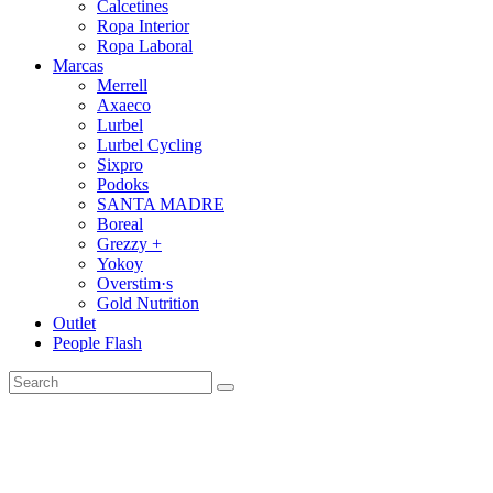
Calcetines
Ropa Interior
Ropa Laboral
Marcas
Merrell
Axaeco
Lurbel
Lurbel Cycling
Sixpro
Podoks
SANTA MADRE
Boreal
Grezzy +
Yokoy
Overstim·s
Gold Nutrition
Outlet
People Flash
Search
for: