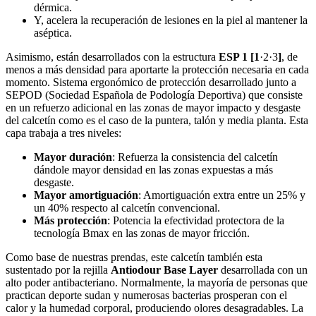
dérmica.
Y, acelera la recuperación de lesiones en la piel al mantener la
aséptica.
Asimismo, están desarrollados con la estructura
ESP 1 [1
·2·3
]
, de
menos a más densidad para aportarte la protección necesaria en cada
momento. Sistema ergonómico de protección desarrollado junto a
SEPOD (Sociedad Española de Podología Deportiva) que consiste
en un refuerzo adicional en las zonas de mayor impacto y desgaste
del calcetín como es el caso de la puntera, talón y media planta. Esta
capa trabaja a tres niveles:
Mayor duración
: Refuerza la consistencia del calcetín
dándole mayor densidad en las zonas expuestas a más
desgaste.
Mayor amortiguación
: Amortiguación extra entre un 25% y
un 40% respecto al calcetín convencional.
Más protección
: Potencia la efectividad protectora de la
tecnología Bmax en las zonas de mayor fricción.
Como base de nuestras prendas, este calcetín también esta
sustentado por la rejilla
Antiodour B
ase Layer
desarrollada con un
alto poder antibacteriano. Normalmente, la mayoría de personas que
practican deporte sudan y numerosas bacterias prosperan con el
calor y la humedad corporal, produciendo olores desagradables. La