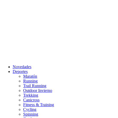
Novedades
Deportes
Maratón
Running
Trail Running
Outdoor Invierno
Trekking
Canicross
Fitness & Training
Cycling
Spinning