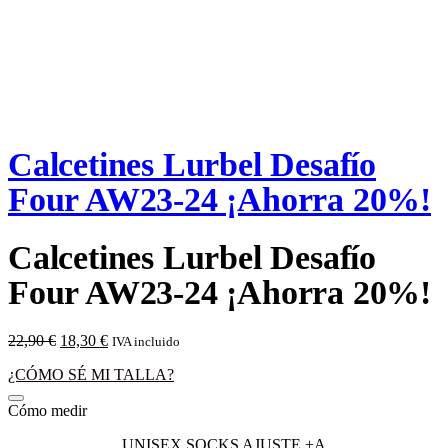
Calcetines Lurbel Desafío
Four AW23-24 ¡Ahorra 20%!
Calcetines Lurbel Desafío
Four AW23-24 ¡Ahorra 20%!
El
El
22,90
€
18,30
€
IVA incluido
precio
precio
¿CÓMO SÉ MI TALLA?
original
actual
era:
es:
Cómo medir
22,90 €.
18,30 €.
UNISEX SOCKS AJUSTE +A