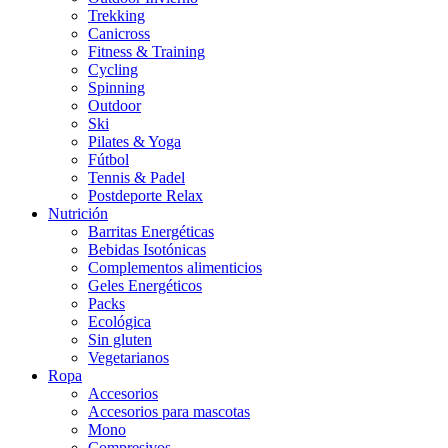
Trekking
Canicross
Fitness & Training
Cycling
Spinning
Outdoor
Ski
Pilates & Yoga
Fútbol
Tennis & Padel
Postdeporte Relax
Nutrición
Barritas Energéticas
Bebidas Isotónicas
Complementos alimenticios
Geles Energéticos
Packs
Ecológica
Sin gluten
Vegetarianos
Ropa
Accesorios
Accesorios para mascotas
Mono
Compresivos