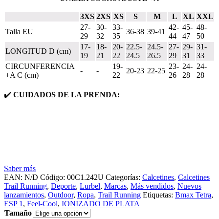
3XS
2XS
XS
S
M
L
XL
XXL
27-
30-
33-
42-
45-
48-
Talla EU
36-38
39-41
29
32
35
44
47
50
17-
18-
20-
22.5-
24.5-
27-
29-
31-
LONGITUD D (cm)
19
21
22
24.5
26.5
29
31
33
CIRCUNFERENCIA
19-
23-
24-
24-
-
-
20-23
22-25
+A C (cm)
22
26
28
28
✔️
CUIDADOS DE LA PRENDA:
Saber más
EAN:
N/D
Código:
00C1.242U
Categorías:
Calcetines
,
Calcetines
Trail Running
,
Deporte
,
Lurbel
,
Marcas
,
Más vendidos
,
Nuevos
lanzamientos
,
Outdoor
,
Ropa
,
Trail Running
Etiquetas:
Bmax Tetra
,
ESP 1
,
Feel-Cool
,
IONIZADO DE PLATA
Tamaño