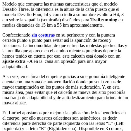
Modelo que comparte las mismas características que el modelo
Desafío Three, la diferencia es la altura de la caña puesto que el
modelo Desafío Four, tal y como indica su nombre es altura H4, 8
cm sobre la zapatilla (semicaña) diseñados para
Trail running
en
medias distancias de 15 km a 55 km aproximadamente.
Confeccionado
sin costuras
en su perímetro y con la puntera
cerrada punto a punto para evitar así la aparición de roces y
fricciones. La incomodidad de que entren las molestas piedrecillas y
la arenilla que aparece en el camino mientras practicas deporte la
hemos tenido en cuenta por eso, este calcetín está dotado con un
ajuste extra +A
en la caña sin opresión para una mayor
adaptabilidad.
A su vez, en el área del empeine gracias a su ergonomía inteligente
cuenta con una zona de autoventilación donde presenta zonas de
mayor transpiración en los puntos de más sudoración. Y, en esta
misma área, para evitar que el calcetín se mueva del sitio percibirás
una franja de adaptabilidad y de anti-deslizamiento para brindarte un
mayor ajuste.
En Lurbel apostamos por mejorar la aplicación de los beneficios en
el cuerpo, por ello nuestros calcetines son asimétricos, es decir,
diferencia parte derecha de parte izquierda con las letras “L” (Left-
izquierda) y la letra “R” (Right-derecha). Disponible en 3 colores,