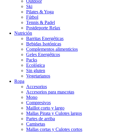
Outdoor
Ski
Pilates & Yoga
Fútbol
Tennis & Padel
Postdeporte Relax
Nutrición
Barritas Energéticas
Bebidas Isotónicas
Complementos alimenticios
Geles Energéticos
Packs
Ecológica
Sin gluten
Vegetarianos
Ropa
Accesorios
Accesorios para mascotas
Mono
Compresivos
Maillot corto y largo
Mallas Pirata y Culotes largos
Partes de arriba
Camisetas
Mallas cortas y Culotes cortos