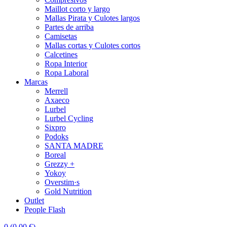
Maillot corto y largo
Mallas Pirata y Culotes largos
Partes de arriba
Camisetas
Mallas cortas y Culotes cortos
Calcetines
Ropa Interior
Ropa Laboral
Marcas
Merrell
Axaeco
Lurbel
Lurbel Cycling
Sixpro
Podoks
SANTA MADRE
Boreal
Grezzy +
Yokoy
Overstim·s
Gold Nutrition
Outlet
People Flash
0
(
0,00
€
)