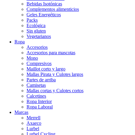
Bebidas Isotónicas
Complementos alimenticios
Geles Energéticos
Packs
Ecológica
Sin gluten
Vegetarianos
Ropa
Accesorios
Accesorios para mascotas
Mono
Compresivos
Maillot corto y largo
Mallas Pirata y Culotes largos
Partes de arriba
Camisetas
Mallas cortas y Culotes cortos
Calcetines
Ropa Interior
Ropa Laboral
Marcas
Merrell
Axaeco
Lurbel
Lurbel Cycling