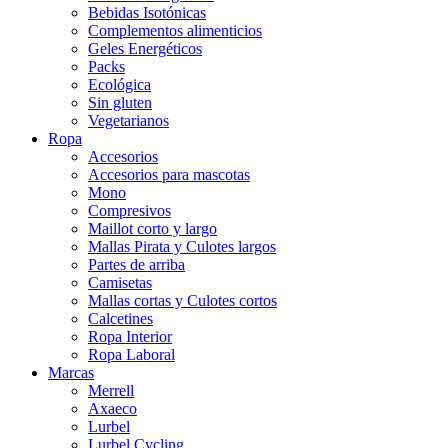
Bebidas Isotónicas
Complementos alimenticios
Geles Energéticos
Packs
Ecológica
Sin gluten
Vegetarianos
Ropa
Accesorios
Accesorios para mascotas
Mono
Compresivos
Maillot corto y largo
Mallas Pirata y Culotes largos
Partes de arriba
Camisetas
Mallas cortas y Culotes cortos
Calcetines
Ropa Interior
Ropa Laboral
Marcas
Merrell
Axaeco
Lurbel
Lurbel Cycling