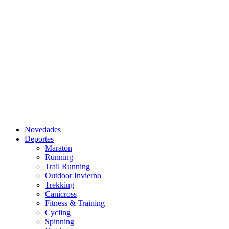
Novedades
Deportes
Maratón
Running
Trail Running
Outdoor Invierno
Trekking
Canicross
Fitness & Training
Cycling
Spinning