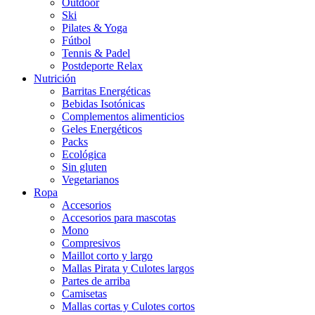
Outdoor
Ski
Pilates & Yoga
Fútbol
Tennis & Padel
Postdeporte Relax
Nutrición
Barritas Energéticas
Bebidas Isotónicas
Complementos alimenticios
Geles Energéticos
Packs
Ecológica
Sin gluten
Vegetarianos
Ropa
Accesorios
Accesorios para mascotas
Mono
Compresivos
Maillot corto y largo
Mallas Pirata y Culotes largos
Partes de arriba
Camisetas
Mallas cortas y Culotes cortos