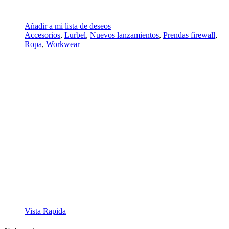
Añadir a mi lista de deseos
Accesorios
,
Lurbel
,
Nuevos lanzamientos
,
Prendas firewall
,
Ropa
,
Workwear
Vista Rapida