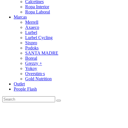
Calcetines
Ropa Interior
Ropa Laboral
Marcas
Merrell
Axaeco
Lurbel
Lurbel Cycling
Sixpro
Podoks
SANTA MADRE
Boreal
Grezzy +
Yokoy
Overstim·s
Gold Nutrition
Outlet
People Flash
Search
for: