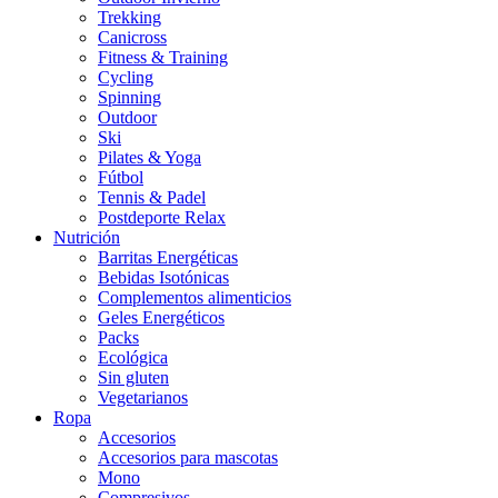
Trekking
Canicross
Fitness & Training
Cycling
Spinning
Outdoor
Ski
Pilates & Yoga
Fútbol
Tennis & Padel
Postdeporte Relax
Nutrición
Barritas Energéticas
Bebidas Isotónicas
Complementos alimenticios
Geles Energéticos
Packs
Ecológica
Sin gluten
Vegetarianos
Ropa
Accesorios
Accesorios para mascotas
Mono
Compresivos