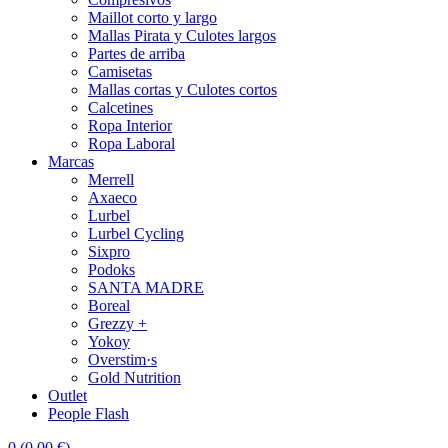
Maillot corto y largo
Mallas Pirata y Culotes largos
Partes de arriba
Camisetas
Mallas cortas y Culotes cortos
Calcetines
Ropa Interior
Ropa Laboral
Marcas
Merrell
Axaeco
Lurbel
Lurbel Cycling
Sixpro
Podoks
SANTA MADRE
Boreal
Grezzy +
Yokoy
Overstim·s
Gold Nutrition
Outlet
People Flash
0
(
0,00
€
)