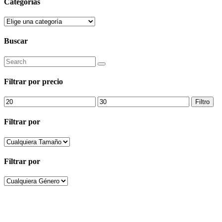
Categorías
Buscar
Search
for:
Filtrar por precio
Precio
Precio
Filtro
mínimo
máximo
Filtrar por
Filtrar por
People sapiens
Contacto